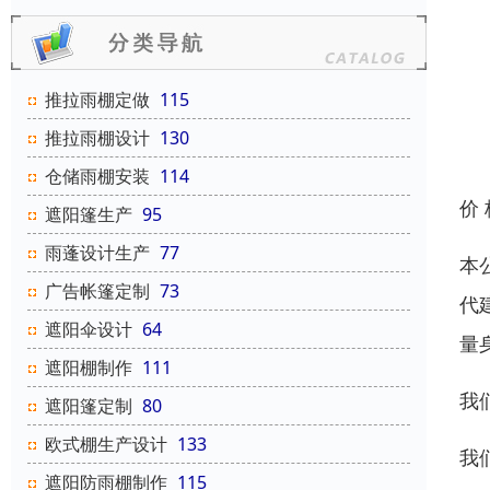
推拉雨棚定做
115
推拉雨棚设计
130
仓储雨棚安装
114
价
遮阳篷生产
95
雨蓬设计生产
77
本
广告帐篷定制
73
代
遮阳伞设计
64
量
遮阳棚制作
111
我
遮阳篷定制
80
欧式棚生产设计
133
我
遮阳防雨棚制作
115