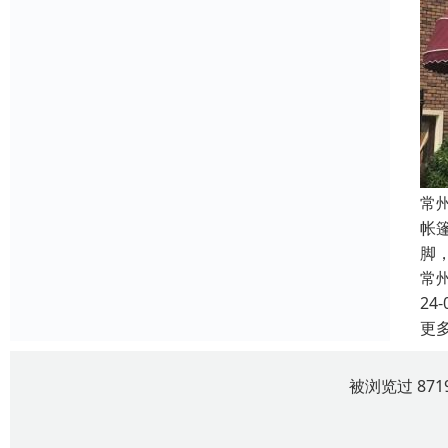
常
帐
脚
常
24-
更
被浏览过 87