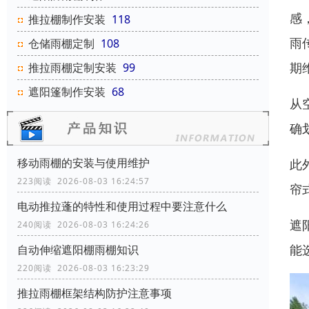
感
推拉棚制作安装
118
雨
仓储雨棚定制
108
期
推拉雨棚定制安装
99
遮阳篷制作安装
68
从
确
移动雨棚的安装与使用维护
此
223阅读 2026-08-03 16:24:57
帘
电动推拉蓬的特性和使用过程中要注意什么
遮
240阅读 2026-08-03 16:24:26
能
自动伸缩遮阳棚雨棚知识
220阅读 2026-08-03 16:23:29
推拉雨棚框架结构防护注意事项