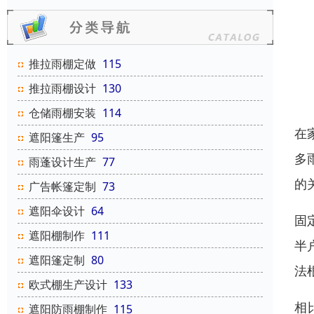
推拉雨棚定做
115
推拉雨棚设计
130
仓储雨棚安装
114
在
遮阳篷生产
95
多
雨蓬设计生产
77
的
广告帐篷定制
73
遮阳伞设计
64
固
遮阳棚制作
111
半
遮阳篷定制
80
法
欧式棚生产设计
133
相
遮阳防雨棚制作
115