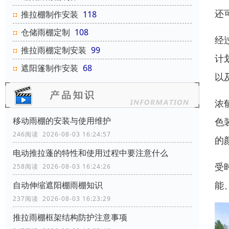
还
推拉棚制作安装
118
仓储雨棚定制
108
经
推拉雨棚定制安装
99
计
遮阳篷制作安装
68
以
浓
移动雨棚的安装与使用维护
色
246阅读 2026-08-03 16:24:57
的
电动推拉蓬的特性和使用过程中要注意什么
受
258阅读 2026-08-03 16:24:26
能
自动伸缩遮阳棚雨棚知识
237阅读 2026-08-03 16:23:29
推拉雨棚框架结构防护注意事项