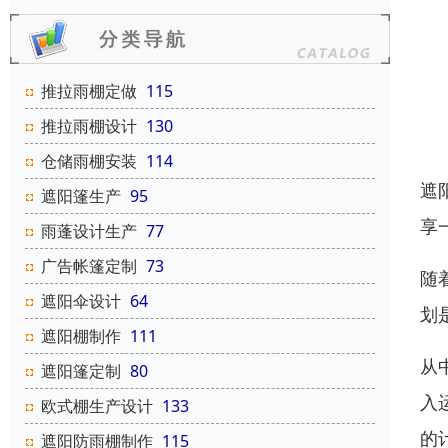
推拉雨棚定做
115
推拉雨棚设计
130
仓储雨棚安装
114
遮
遮阳篷生产
95
享
雨蓬设计生产
77
广告帐篷定制
73
随
遮阳伞设计
64
划
遮阳棚制作
111
从
遮阳篷定制
80
入
欧式棚生产设计
133
的
遮阳防雨棚制作
115