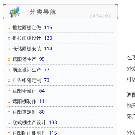
推拉雨棚定做
115
推拉雨棚设计
130
仓储雨棚安装
114
在
遮阳篷生产
95
外
雨蓬设计生产
77
可
广告帐篷定制
73
遮阳伞设计
64
遮
遮阳棚制作
111
能
遮阳篷定制
80
阳
欧式棚生产设计
133
外
遮阳防雨棚制作
115