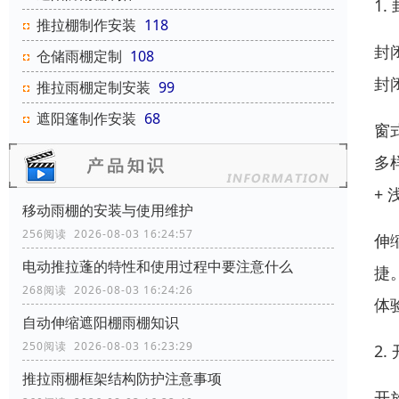
1
推拉棚制作安装
118
封
仓储雨棚定制
108
封
推拉雨棚定制安装
99
遮阳篷制作安装
68
窗
多
+
移动雨棚的安装与使用维护
256阅读 2026-08-03 16:24:57
伸
电动推拉蓬的特性和使用过程中要注意什么
捷
268阅读 2026-08-03 16:24:26
体
自动伸缩遮阳棚雨棚知识
250阅读 2026-08-03 16:23:29
2
推拉雨棚框架结构防护注意事项
开