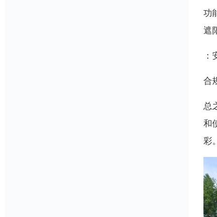
功
遮
：
合
总
和
彩