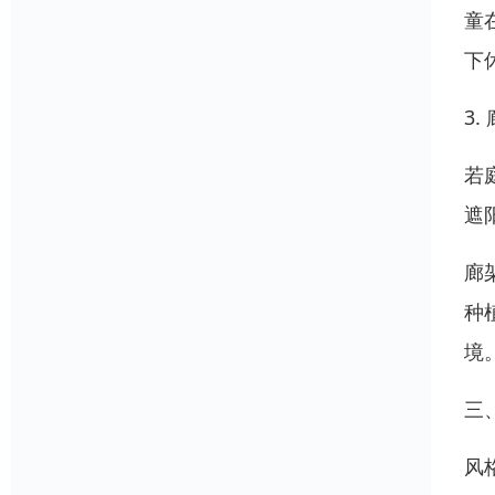
童
下
3
若
遮
廊
种
境
三
风