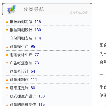
推拉雨棚定做
115
推拉雨棚设计
130
仓储雨棚安装
114
阳
遮阳篷生产
95
为
雨蓬设计生产
77
台
广告帐篷定制
73
遮阳伞设计
64
一
遮阳棚制作
111
阳
遮阳篷定制
80
倒
欧式棚生产设计
133
遮阳防雨棚制作
115