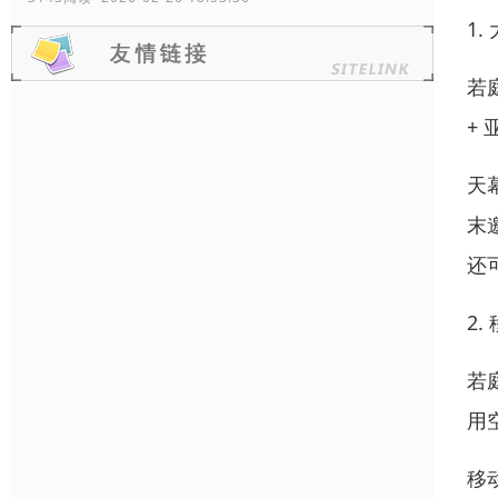
1
若
+
天
末
还
2
若
用
移