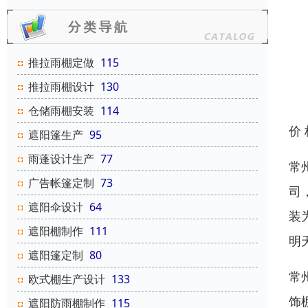
推拉雨棚定做
115
推拉雨棚设计
130
仓储雨棚安装
114
价
遮阳篷生产
95
雨蓬设计生产
77
常
广告帐篷定制
73
司
遮阳伞设计
64
装
遮阳棚制作
111
明
遮阳篷定制
80
常
欧式棚生产设计
133
饰
遮阳防雨棚制作
115