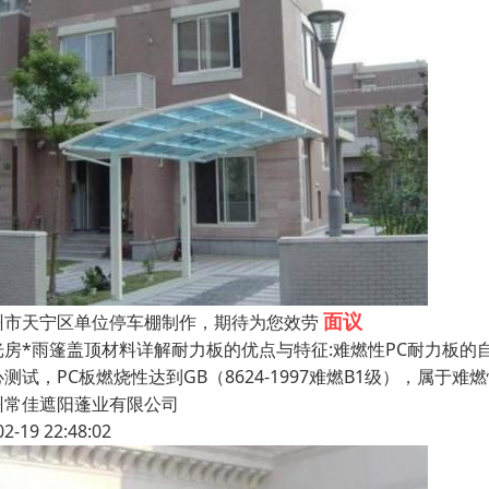
面议
州市天宁区单位停车棚制作，期待为您效劳
光房*雨篷盖顶材料详解耐力板的优点与特征:难燃性PC耐力板的自
测试，PC板燃烧性达到GB（8624-1997难燃B1级），属于
州常佳遮阳蓬业有限公司
02-19 22:48:02