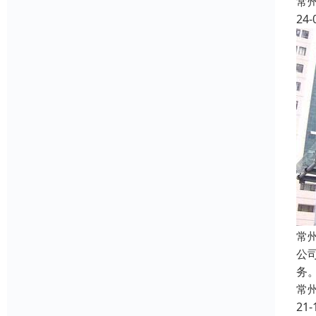
常
24-
常
公
务
常
21-