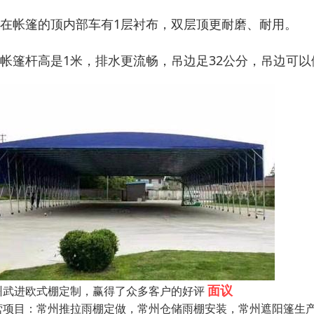
、在帐篷的顶内部车有1层衬布，双层顶更耐磨、耐用。
、帐篷杆高是1米，排水更流畅，吊边足32公分，吊边可
面议
州武进欧式棚定制，赢得了众多客户的好评
营项目：常州推拉雨棚定做，常州仓储雨棚安装，常州遮阳篷生产