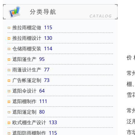
推拉雨棚定做
115
推拉雨棚设计
130
仓储雨棚安装
114
价
遮阳篷生产
95
雨蓬设计生产
77
常
广告帐篷定制
73
棚
遮阳伞设计
64
雪
遮阳棚制作
111
常
遮阳篷定制
80
泛
欧式棚生产设计
133
市
遮阳防雨棚制作
115