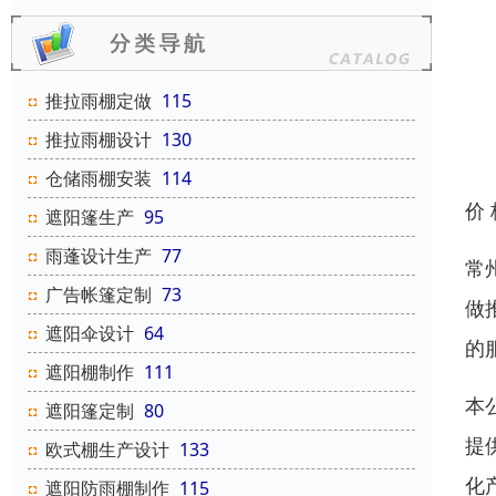
推拉雨棚定做
115
推拉雨棚设计
130
仓储雨棚安装
114
价
遮阳篷生产
95
雨蓬设计生产
77
常
广告帐篷定制
73
做
遮阳伞设计
64
的
遮阳棚制作
111
本
遮阳篷定制
80
提
欧式棚生产设计
133
化
遮阳防雨棚制作
115