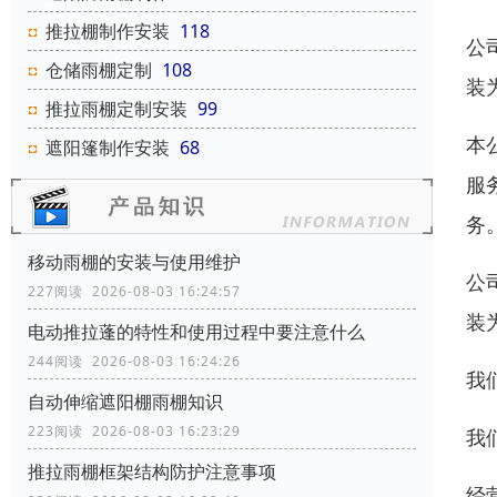
推拉棚制作安装
118
公
仓储雨棚定制
108
装
推拉雨棚定制安装
99
本
遮阳篷制作安装
68
服
务
移动雨棚的安装与使用维护
公
227阅读 2026-08-03 16:24:57
装
电动推拉蓬的特性和使用过程中要注意什么
244阅读 2026-08-03 16:24:26
我
自动伸缩遮阳棚雨棚知识
223阅读 2026-08-03 16:23:29
我
推拉雨棚框架结构防护注意事项
经